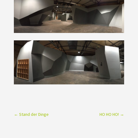
←
Stand der Dinge
HO HO HO!
→