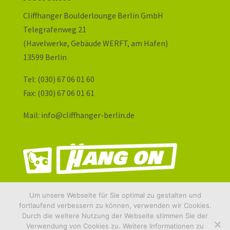
Cliffhanger Boulderlounge Berlin GmbH
Telegrafenweg 21
(Havelwerke, Gebäude WERFT, am Hafen)
13599 Berlin
Tel: (030) 67 06 01 60
Fax: (030) 67 06 01 61
Mail: info@cliffhanger-berlin.de
Um unsere Webseite für Sie optimal zu gestalten und
fortlaufend verbessern zu können, verwenden wir Cookies.
Durch die weitere Nutzung der Webseite stimmen Sie der
Verwendung von Cookies zu. Weitere Informationen zu