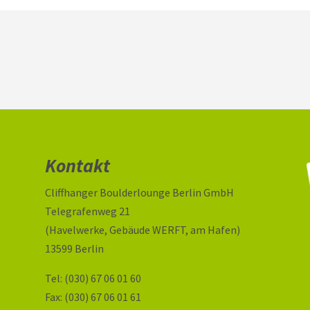
Kontakt
Cliffhanger Boulderlounge Berlin GmbH
Telegrafenweg 21
(Havelwerke, Gebäude WERFT, am Hafen)
13599 Berlin
Tel: (030) 67 06 01 60
Fax: (030) 67 06 01 61