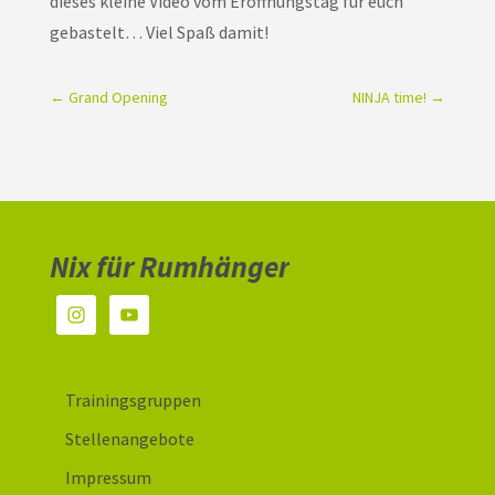
dieses kleine Video vom Eröffnungstag für euch
gebastelt… Viel Spaß damit!
←
Grand Opening
NINJA time!
→
Nix für Rumhänger
Trainingsgruppen
Stellenangebote
Impressum